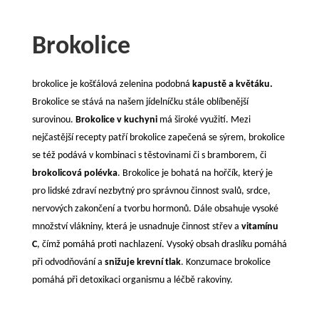
Brokolice
brokolice je košťálová zelenina podobná
kapustě a květáku.
Brokolice se stává na našem jídelníčku stále oblíbenější
surovinou.
Brokolice v kuchyni
má široké využití. Mezi
nejčastější recepty patří brokolice zapečená se sýrem, brokolice
se též podává v kombinaci s těstovinami či s bramborem, či
brokolicová polévka
. Brokolice je bohatá na hořčík, který je
pro lidské zdraví nezbytný pro správnou činnost svalů, srdce,
nervových zakončení a tvorbu hormonů. Dále obsahuje vysoké
množství vlákniny, která je usnadnuje činnost střev a
vitamínu
C
, čímž pomáhá proti nachlazení. Vysoký obsah draslíku pomáhá
při odvodňování a
snižuje krevní tlak
. Konzumace brokolice
pomáhá při detoxikaci organismu a léčbě rakoviny.