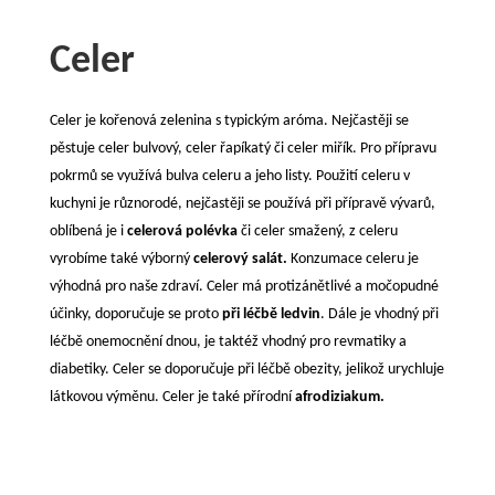
Celer
Celer je kořenová zelenina s typickým aróma. Nejčastěji se
pěstuje celer bulvový, celer řapíkatý či celer miřík. Pro přípravu
pokrmů se využívá bulva celeru a jeho listy. Použití celeru v
kuchyni je různorodé, nejčastěji se používá při přípravě vývarů,
oblíbená je i
celerová polévka
či celer smažený, z celeru
vyrobíme také výborný
celerový salát.
Konzumace celeru je
výhodná pro naše zdraví. Celer má protizánětlivé a močopudné
účinky, doporučuje se proto
při léčbě ledvin
. Dále je vhodný při
léčbě onemocnění dnou, je taktéž vhodný pro revmatiky a
diabetiky. Celer se doporučuje při léčbě obezity, jelikož urychluje
látkovou výměnu. Celer je také přírodní
afrodiziakum.