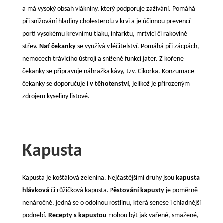
a má vysoký obsah vlákniny, který podporuje zažívání. Pomáhá
při snižování hladiny cholesterolu v krvi a je účinnou prevencí
porti vysokému krevnímu tlaku, infarktu, mrtvici či rakovině
střev.
Nať čekanky
se využívá v léčitelství. Pomáhá při zácpách,
nemocech trávicího ústrojí a snížené funkci jater. Z kořene
čekanky se připravuje náhražka kávy, tzv. Cikorka. Konzumace
čekanky se doporučuje i
v těhotenství
, jelikož je přírozeným
zdrojem kyseliny listové.
Kapusta
Kapusta je košťálová zelenina. Nejčastějšími druhy jsou
kapusta
hlávková
či růžičková kapusta.
Pěstování kapusty
je poměrně
nenáročné, jedná se o odolnou rostlinu, která senese i chladnější
podnebí.
Recepty s kapustou
mohou být jak vařené, smažené,