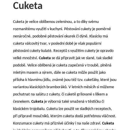
Cuketa
Cuketa je velice oblíbenou zeleninou, a to díky svému
rozmanitému využití v kuchyni. Pěstování cukety je poměrně
nenáročné, podobné pěstování okurek či dýně. Klasicky má
cuketa válcovitý tvar, v poslední době je však populární
pěstování cukety kulaté. Receptů s využitím cukety je opravdo
velké množství.
Cuketa
se dá připravit jak ve slané, tak sladké
podobě. Velice oblíbená je cuketa zapečená v troubě, plněná
mletým masem a sýrem, dále se cuketa může použít jako
příloha k hlavnímu jídlu, známé jsou též tzv. cukeťáky, které jsou
variantou klasických bramboráků. V letních měsícíh si můžeme
pochutnat na salátu z cukety, či cuketě grilované s lilkem a
česnekem.
Cuketa
je výborná také smažená v těstíčku či
klasickém trojobalu. Cuketu lze použít ve sladkých receptech,
při přípravě moučníků, kterým cuketa dodá potřebnou vláčnost.
Konzumace cukety má příznivé účinky i na naše zdraví.
Cuketa