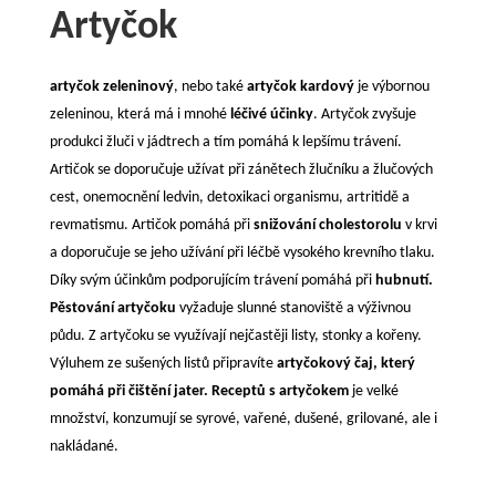
Artyčok
artyčok zeleninový
, nebo také
artyčok kardový
je výbornou
zeleninou, která má i mnohé
léčivé účinky
. Artyčok zvyšuje
produkci žluči v jádtrech a tím pomáhá k lepšímu trávení.
Artičok se doporučuje užívat při zánětech žlučníku a žlučových
cest, onemocnění ledvin, detoxikaci organismu, artritidě a
revmatismu. Artičok pomáhá při
snižování cholestorolu
v krvi
a doporučuje se jeho užívání při léčbě vysokého krevního tlaku.
Díky svým účinkům podporujícím trávení pomáhá při
hubnutí.
Pěstování artyčoku
vyžaduje slunné stanoviště a výživnou
půdu. Z artyčoku se využívají nejčastěji listy, stonky a kořeny.
Výluhem ze sušených listů připravíte
artyčokový čaj, který
pomáhá při čištění jater. Receptů s artyčokem
je velké
množství, konzumují se syrové, vařené, dušené, grilované, ale i
nakládané.