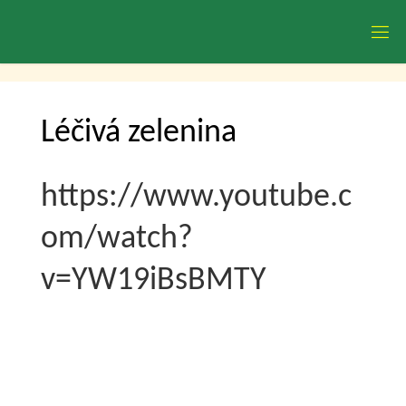
Skip
to
content
Léčivá zelenina
https://www.youtube.c
om/watch?
v=YW19iBsBMTY