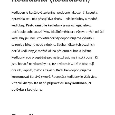
Kedluben je košťálová zelenina, podobně jako zelí či kapusta.
Zpravidla se u nás pěstují dva druhy – bílé kedlubny a modré
kedlubny.
Pěstování bíle kedlubny
je náročnější, jelikož
potřebuje bohatou zálivku. Ideální měsíc pro výsev raných odrůd
kedlubny je únor. Pro letní odrůdy doporučujeme výsadbu
sazenic v březnu nebo v dubnu. Sadba některých pozdních
odrůd kedlubny je možná až na přelomu dubna a května.
Kedlubny jsou prospěšné pro naše zdraví, mají nízký obsah Kj,
jsou bohaté na vitamíny B1, B2 a vitamín C. Dále obsahují
draslík, vápník, fosfor a železo. Kedluben doporučujeme
konzumovat čerstvý syrový. Receptů z kedlubny je však více.
V teplé kuchyni lze např. připravit
dušený kedluben
, či
polévku z kedlubny.