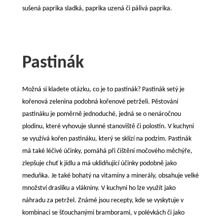
sušená paprika sladká, paprika uzená či pálivá paprika.
Pastinák
Možná si kladete otázku, co je to pastinák? Pastinák setý je
kořenová zelenina podobná kořenové petrželi. Pěstování
pastináku je poměrně jednoduché, jedná se o nenáročnou
plodinu, které vyhovuje slunné stanoviště či polostín. V kuchyni
se využívá kořen pastináku, který se sklízí na podzim. Pastinák
má také léčivé účinky, pomáhá při čištění močového měchýře,
zlepšuje chuť k jídlu a má uklidňující účinky podobně jako
meduňka. Je také bohatý na vitamíny a minerály, obsahuje velké
množství draslíku a vlákniny. V kuchyni ho lze využít jako
náhradu za petržel. Známé jsou recepty, kde se vyskytuje v
kombinaci se šťouchanými bramborami, v polévkách či jako