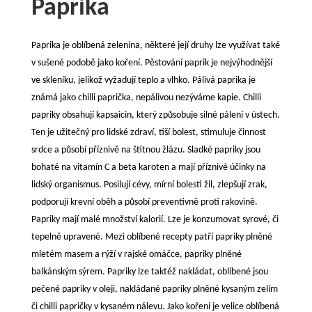
Paprika
Paprika je oblíbená zelenina, některé její druhy lze využívat také
v sušené podobě jako koření. Pěstování paprik je nejvýhodnější
ve skleníku, jelikož vyžadují teplo a vlhko. Pálivá paprika je
známá jako chilli paprička, nepálivou nezýváme kapie. Chilli
papriky obsahují kapsaicin, který způsobuje silné pálení v ústech.
Ten je užitečný pro lidské zdraví, tiší bolest, stimuluje činnost
srdce a působí příznivě na štítnou žlázu. Sladké papriky jsou
bohaté na vitamín C a beta karoten a mají příznivé účinky na
lidský organismus. Posilují cévy, mírní bolesti žil, zlepšují zrak,
podporují krevní oběh a působí preventivně proti rakovině.
Papriky mají malé množství kalorií. Lze je konzumovat syrové, či
tepelně upravené. Mezi oblíbené recepty patří papriky plněné
mletém masem a rýží v rajské omáčce, papriky plněné
balkánským sýrem. Papriky lze taktéž nakládat, oblíbené jsou
pečené papriky v oleji, nakládané papriky plněné kysaným zelím
či chilli papričky v kysaném nálevu. Jako koření je velice oblíbená