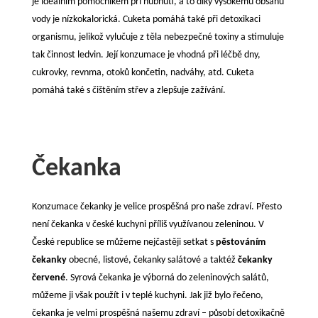
je ideálním pomocníkem při hubnutí, a to díky vysokému obsahu
vody je nízkokalorická. Cuketa pomáhá také při detoxikaci
organismu, jelikož vylučuje z těla nebezpečné toxiny a stimuluje
tak činnost ledvin. Její konzumace je vhodná při léčbě dny,
cukrovky, revnma, otoků končetin, nadváhy, atd. Cuketa
pomáhá také s čištěním střev a zlepšuje zažívání.
Čekanka
Konzumace čekanky je velice prospěšná pro naše zdraví. Přesto
není čekanka v české kuchyni příliš využívanou zeleninou. V
České republice se můžeme nejčastěji setkat s
pěstováním
čekanky
obecné, listové, čekanky salátové a taktéž
čekanky
červené
. Syrová čekanka je výborná do zeleninových salátů,
můžeme ji však použít i v teplé kuchyni. Jak již bylo řečeno,
čekanka je velmi prospěšná našemu zdraví – působí detoxikačně