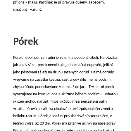
příloha k masu. Pastiňák se připravuje dušený, zapečený,
smažený i vařený.
Pórek
Pórek neboli pór zahradní je zelenina podobná cibuli. Na otázku
jak a kdy sázet pórek neexistuje jednoznačná odpověd, jelikož
jeho pěstování záleží na druhu sázených odrůd. Ozimé odrůdy
vyséváme na začátku května, část úrody sklízíme na podzim,
zbylou úřodu ponecháváme v zemi až do jara. Tzv. Letní pórek
vysazujeme na konci dubna a sklízíme během podzimu. Bohatou
sklizeň mohou narušit mnozí škůdci, mezi nejčastější patří
vrtalka pórová a květilka cibulová, které způsobují červivění a
hnilobu rostlin. Pórek je ideální pro skladování v mrazničce, v
lednici vydrží až 20 dní. Pórek má příznivé účinky na naše zdraví.
Pórek má močopudné účinky, je tedy vhodný pro osoby trpících