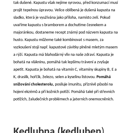
tak dušené. Kapustu však nejíme syrovou, před konzumací musí
projít tepelnou úpravou. Velice oblíbená je dušená kapusta na
sladko, která je využívána jako příloha, namísto zelí. Pokud
uvaříme kapustu s bramborem a dochutíme česnekem a
majoránkou, dostaneme recept známý pod názvem kapusta na
husto. Kapustu můžeme také kombinovat s masem, za
vyzkoušení stojí např. kapustové závitky plněné mletým masem
a rýží. Kapusta má blahodárný vliv na naše zdraví. Kapusta je
bohatá na vlákninu, pomáhá tak lepšímu trávení a zvyšuje
apetit. Kapusta je bohatá na vitamín C, vitamíny skupiny B, E a
K, draslík, hořčík, železo, selen a kyselinu listovou.
Pomáhá
snižování cholesterolu,
posiluje imunitu, příznivě působí na
hojení ekzémů a při kožních potíží. Pomáhá také při střevních
potížích, žaludečních problémech a jaterních onemocněních.
Kedlubna (kedluben
)