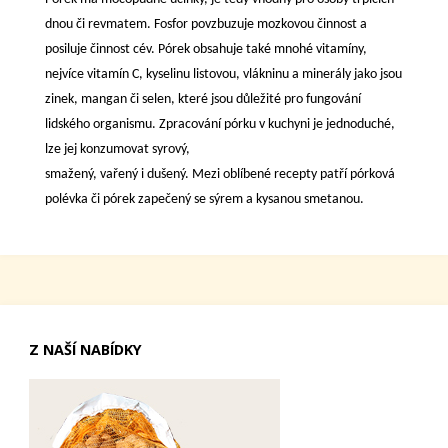
dnou či revmatem. Fosfor povzbuzuje mozkovou činnost a
posiluje činnost cév. Pórek obsahuje také mnohé vitamíny,
nejvíce vitamín C, kyselinu listovou, vlákninu a minerály jako jsou
zinek, mangan či selen, které jsou důležité pro fungování
lidského organismu. Zpracování pórku v kuchyni je jednoduché,
lze jej konzumovat syrový,
smažený, vařený i dušený. Mezi oblíbené recepty patří pórková
polévka či pórek zapečený se sýrem a kysanou smetanou.
Z NAŠÍ NABÍDKY